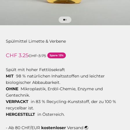
Gehe zu Element 1
Gehe zu Element 2
Spülmittel Limette & Verbene
Angebot
CHF 3.25
Regulärer Preis
CHF 3.75
Spare 13%
Spült mit hoher Fettlösekraft
MIT
98 % natürlichen Inhaltsstoffen und leichter
biologischer Abbaubarkeit.
OHNE
Mikroplastik, Erdöl-Chemie, Enzyme und
Gentechnik.
VERPACKT
in 83 % Recycling-Kunststoff, der zu 100 %
recycelbar ist.
HERGESTELLT
in Österreich.
- Ab 80 CHF/EUR
kostenloser
Versand 🌏