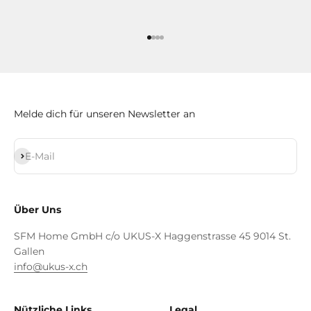
Gehe zu Element 1
Gehe zu Element 2
Gehe zu Element 3
Gehe zu Element 4
Melde dich für unseren Newsletter an
Abonnieren
E-Mail
Über Uns
SFM Home GmbH c/o UKUS-X Haggenstrasse 45 9014 St.
Gallen
info@ukus-x.ch
Nützliche Links
Legal