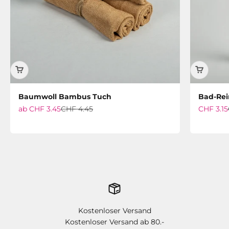
Baumwoll Bambus Tuch
Bad-Rei
Angebot
Regulärer Preis
Angebot
ab
CHF 3.45
CHF 4.45
CHF 3.15
Kostenloser Versand
Kostenloser Versand ab 80.-