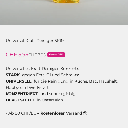
Universal Kraft-Reiniger 510ML
Angebot
CHF 5.95
Regulärer Preis
CHF 7.95
Spare 25%
Universelles Kraft-Reiniger-Konzentrat
STARK
gegen Fett, Öl und Schmutz
UNIVERSELL
für die Reinigung in Küche, Bad, Haushalt,
Hobby und Werkstatt
KONZENTRIERT
und sehr ergiebig
HERGESTELLT
in Österreich
- Ab 80 CHF/EUR
kostenloser
Versand 🌏