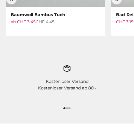
Baumwoll Bambus Tuch
Bad-Rei
Angebot
Regulärer Preis
Angebot
ab
CHF 3.45
CHF 4.45
CHF 3.15
Kostenloser Versand
Kostenloser Versand ab 80.-
Gehe zu Element 1
Gehe zu Element 2
Gehe zu Element 3
Gehe zu Element 4