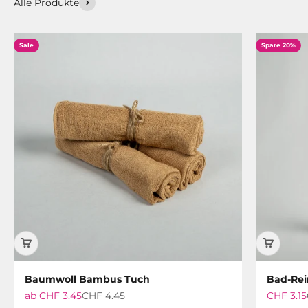
Alle Produkte
Sale
Spare 20%
Baumwoll Bambus Tuch
Bad-Rei
Angebot
Regulärer Preis
Angebot
ab
CHF 3.45
CHF 4.45
CHF 3.15