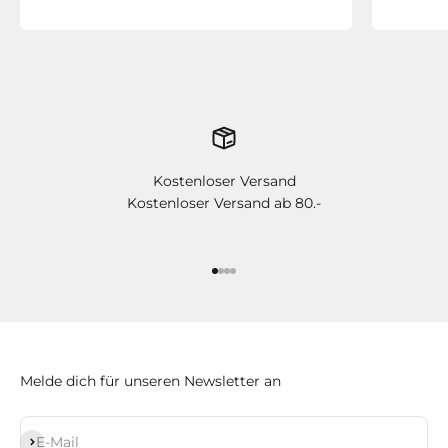
Kostenloser Versand
Kostenloser Versand ab 80.-
Gehe zu Element 1
Gehe zu Element 2
Gehe zu Element 3
Gehe zu Element 4
Melde dich für unseren Newsletter an
Abonnieren
E-Mail