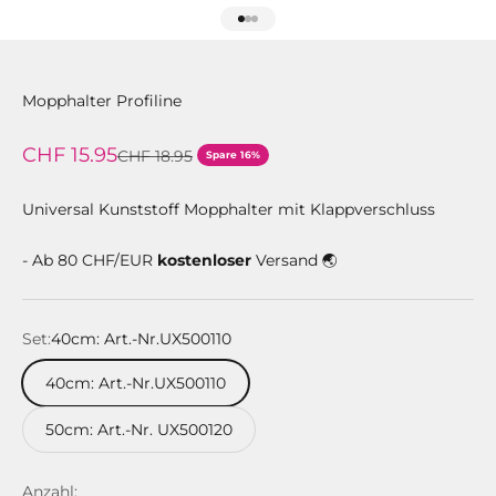
Gehe zu Element 1
Gehe zu Element 2
Gehe zu Element 3
Mopphalter Profiline
Angebot
CHF 15.95
Regulärer Preis
CHF 18.95
Spare 16%
Universal Kunststoff Mopphalter mit Klappverschluss
- Ab 80 CHF/EUR
kostenloser
Versand 🌏
Set:
40cm: Art.-Nr.UX500110
40cm: Art.-Nr.UX500110
50cm: Art.-Nr. UX500120
Anzahl: