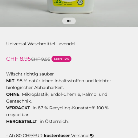
Gehe zu Element 1
Gehe zu Element 2
Universal Waschmittel Lavendel
Angebot
CHF 8.95
Regulärer Preis
CHF 9.95
Spare 10%
Wäscht richtig sauber
MIT
98 % natürlichen Inhaltsstoffen und leichter
biologischer Abbaubarkeit.
OHNE
Mikroplastik, Erdöl-Chemie, Palmöl und
Gentechnik.
VERPACKT
in 87 % Recycling-Kunststoff, 100 %
recycelbar.
HERGESTELLT
in Österreich.
- Ab 80 CHF/EUR
kostenloser
Versand 🌏