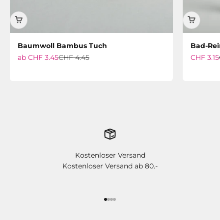
Baumwoll Bambus Tuch
Bad-Rei
Angebot
Regulärer Preis
Angebot
ab
CHF 3.45
CHF 4.45
CHF 3.15
Kostenloser Versand
Kostenloser Versand ab 80.-
Gehe zu Element 1
Gehe zu Element 2
Gehe zu Element 3
Gehe zu Element 4