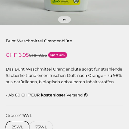
Gehe zu Element 1
Gehe zu Element 2
Bunt Waschmittel Orangenblüte
Angebot
CHF 6.95
Regulärer Preis
CHF 9.95
Spare 30%
Das Bunt Waschmittel Orangenblüte sorgt für strahlende
Sauberkeit und einen frischen Duft nach Orange – zu 98%
aus natürlichen, biologisch abbaubaren Inhaltsstoffen.
- Ab 80 CHF/EUR
kostenloser
Versand 🌏
Grösse:
25WL
25WL
75WL