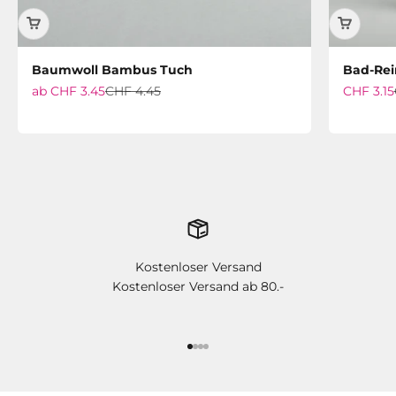
Baumwoll Bambus Tuch
Bad-Rei
Angebot
Regulärer Preis
Angebot
ab
CHF 3.45
CHF 4.45
CHF 3.15
Kostenloser Versand
Kostenloser Versand ab 80.-
Gehe zu Element 1
Gehe zu Element 2
Gehe zu Element 3
Gehe zu Element 4